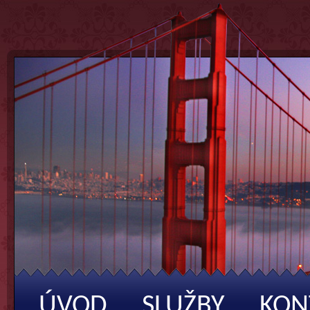
ÚVOD
SLUŽBY
KON