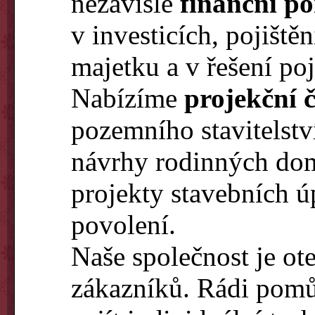
nezávislé
finanční po
v investicích, pojišt
majetku a v řešení poj
Nabízíme
projekční 
pozemního stavitelstv
návrhy rodinných do
projekty stavebních 
povolení.
Naše společnost je ot
zákazníků. Rádi pom